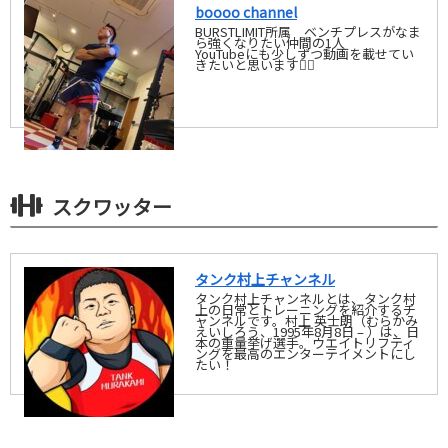
boooo channel
BURSTLIMIT所属 ベンチプレスがなま
ら強くなりたい仲間の1人
YouTubeにも少しずつ動画を載せてい
きたいと思います🙇‍♂️
スクワッター
タンク村上チャンネル
タンク村上チャンネルとは、タンク村
上の日常とトレーニングを紹介するチ
ャンネルです。村上 英士朗（むらかみ
えいしろう、1995年8月8日 – ）は、日
本の重量挙げ選手。ウエイトリフティ
ングを最高のエンターテイメントにし
たい！