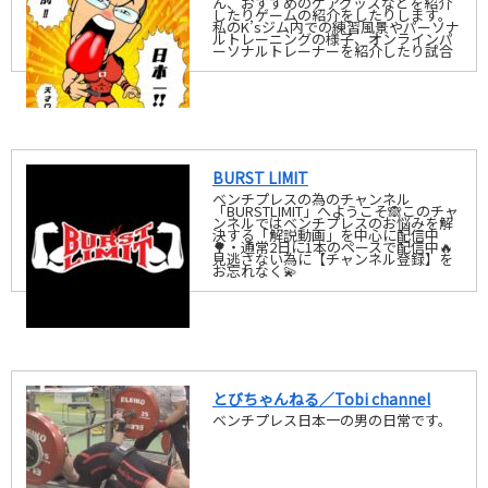
ん、おすすめのケアグッズなどを紹介
したりゲームの紹介をしたりします。
私のK’sジム内での練習風景やパーソナ
ルトレーニングの様子、オンラインパ
ーソナルトレーナーを紹介したり試合
BURST LIMIT
ベンチプレスの為のチャンネル
「BURSTLIMIT」へようこそ🙈このチャ
ンネルではベンチプレスのお悩みを解
決する「解説動画」を中心に配信中
🌳・通常2日に1本のペースで配信中🔥
見逃さない為に【チャンネル登録】を
お忘れなく💫
とびちゃんねる／Tobi channel
ベンチプレス日本一の男の日常です。