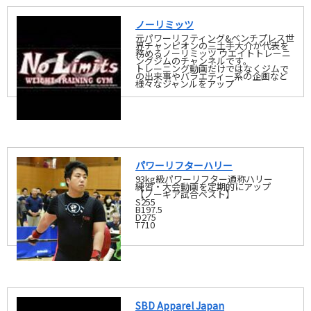
ノーリミッツ
元パワーリフティング&ベンチプレス世
界チャンピオンの三土手大介が代表を
務めるノーリミッツ ウエイトトレーニ
ングジムのチャンネルです。
トレーニング動画だけではなくジムで
の出来事やバラエティー系の企画など
様々なジャンルをアップ
パワーリフターハリー
93kg級パワーリフター通称ハリー
練習・大会動画を定期的にアップ
【ノーギア試合ベスト】
S255
B197.5
D275
T710
SBD Apparel Japan