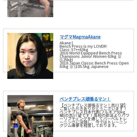
マグマMagmaAkane
Akane:)
Bench Press is my LOVER!
Class: 57↔️63kg
2016 World Equipped Bench Press
Champions Junior Women 63kg 🥇
(125kg)
2018 Japan Classic Bench Press Open
63kg 🥇 (105.5kg Japanese
ベンチプレス頑張るマン！
【ベンチプレス頑張るマン！吉川 望】
ご覧いただきありがとうございます！
ベンチプレス日本代表(フルギア93kg
級)の吉川 望です！高校の部活よりパワ
ーリフティングを通してバーベルトレ
ーニングに没頭し、今ではトレーニン
グジム導夢を経営しております。