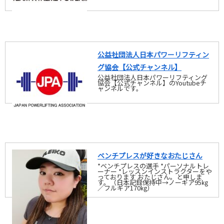
公益社団法人日本パワーリフティン
グ協会【公式チャンネル】
公益社団法人日本パワーリフティング
協会【公式チャンネル】のYoutubeチ
ャンネルです。
ベンチプレスが好きなおたじさん
*ベンチプレスの選手 *パーソナルトレ
ーナー *レッスンインストラクターをや
っております おたじさん。と申しま
す。（日本記録保持中→ノーギア95㎏
／フルギア170㎏）