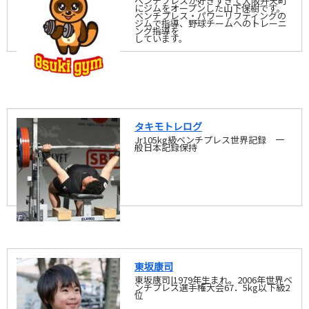
ベンチプレスが好きすぎて大阪弁天町
にジムをオープンした山下保樹です。
ベンチプレス・パワーリフティングの
ジムで指導、野球チームへのトレーニ
ング指導を
しています。
タキモトレログ
Jr105kg級ベンチプレス世界記録 一
般日本記録保持
東坂康司
東坂康司|1979年生まれ。2006年世界ベ
ンチプレス選手権大会67．5kg以下級2
位