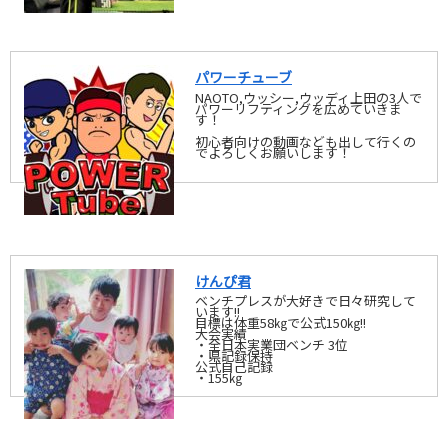
パワーチューブ
NAOTO,ウッシー,ウッディ上田の3人で
パワーリフティングを広めていきま
す！
初心者向けの動画なども出して行くの
でよろしくお願いします！
けんぴ君
ベンチプレスが大好きで日々研究して
います!!
目標は体重58㎏で公式150㎏!!
大会実績
・全日本実業団ベンチ 3位
・県記録保持
公式自己記録
・155㎏