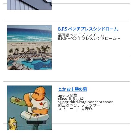
B.P.S ベンチプレスシンドローム
福岡県ベンチプレスチーム
B.P.S～ベンチプレスシンドローム～
とかお十勝の男
age ５８歳
class ６６㎏級
Super third-rate benchpresser
超三流ベンチプレッサー
ｐ（＾－＾）ｑ押忍