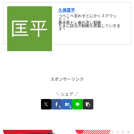
久保匡平
つべこべ言わずとにかくスクワッ
ト！！
基本筋トレ垂れ流し動画
たまに試合の動画も掲載していきま
す！
スポンサーリンク
＼ シェア ／
0
0