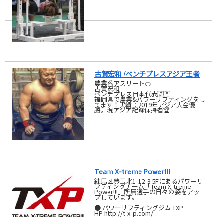
古賀宏和 /ベンチプレスアジア王者
農業系アスリート🍊
古賀宏和
ベンチプレス日本代表🇯🇵
福岡県で農業&パワーリフティングをし
てます！実績：2019年アジア大会優
勝。現アジア記録保持者🏆
Team X-treme Power!!!
練馬区豊玉北1-12-3 5Fにあるパワーリ
フティングチーム「Team X-treme
Power!!!」所属選手の日々の姿をアッ
プしています。
● パワーリフティングジム TXP
HP http://t-x-p.com/