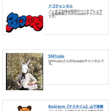
ナゴチャンネル
ノーギア300kg目前のベンチプレッサ
ー名越勇樹さんのYoutubeチャンネル
です。
5947cube
5947cubeさんのYoutubeチャンネルで
す。
8suki gym【ヤスキジム】山下保樹