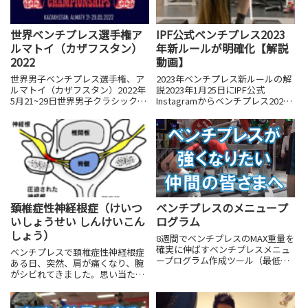
世界ベンチプレス選手権ア
IPF公式ベンチプレス2023
ルマトイ（カザフスタン）
年新ルールが明確化【解説
2022
動画】
世界男子ベンチプレス選手権、ア
2023年ベンチプレス新ルールの解
ルマトイ（カザフスタン）2022年
説2023年1月25日にIPF公式
5月21~29日世界男子クラシックベ
Instagramからベンチプレス2023
ンチプレス選手権 アルマトイ（カ
年の新ルールの発表がりましたの
ザフスタン）IPF公式スコアシート
で下記で解説いたします。まず
は 世界男子クラシックベンチプ
は、インスタグラムをチェックし
レス選手権、アルマトイ（カザフ
てください。 この投稿を
スタン）、21...
Instagram...
頚椎症性神経根症（けいつ
ベンチプレスのメニュープ
いしょうせい しんけいこん
ログラム
しょう）
8週間でベンチプレスのMAX重量を
確実に伸ばすベンチプレスメニュ
ベンチプレスで頚椎症性神経根症
ープログラム作成ツール（最低で
ある日、突然、肩が痛くなり、腕
も100kg以上170kg未満）停滞期
がシビれてきました。思い当たる
を乗り越えグングン重量が伸び
節はベンチプレスしかありませ
る！
ん。特別、これと言ったきっかけ
も無く、気が付いたら肩が痛くな