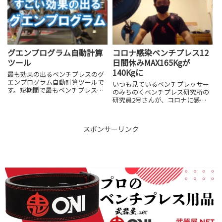
り腕が痺れていたという症状で
す。当然、加齢が一番の原因で若
い人...
グエンプログラム自動計算
コロナ感染ベンチプレス12
ツール
日間休みMAX165Kgが
140Kgに
最も効果の出るベンチプレスのグ
エンプログラム自動計算ツールで
いつも見ているベンチプレッサー
す。短期間で最もベンチプレスの
のみちのくベンチプレス研究所の
重量が伸びる効果バツグンのベン
研究員2号さんが、コロナに感染
チプレスのグエンプログラムで
されて、ベンチプレスを12日間休
す。
まれ、コロナ前の練習時にはコン
スタントにMAX155kg～165Kg程
スポンサーリンク
度は挙げておられたのが
MAX140Kgになったと...