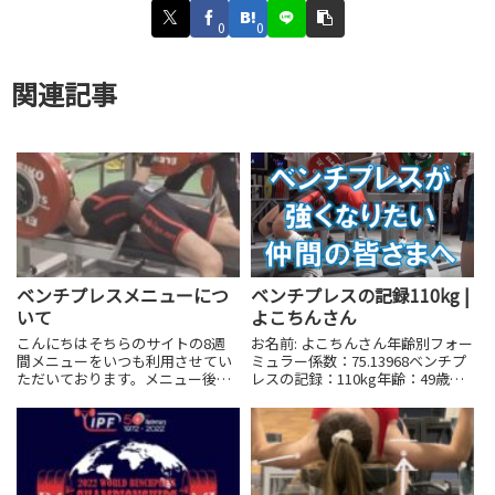
0
0
関連記事
ベンチプレスメニューにつ
ベンチプレスの記録110kg |
いて
よこちんさん
こんにちはそちらのサイトの8週
お名前: よこちんさん年齢別フォー
間メニューをいつも利用させてい
ミュラー係数：75.13968ベンチプ
ただいております。メニュー後半
レスの記録：110kg年齢：49歳体
になってくると指定された回数や
重：90kgコメント筋トレ20年振り
セットがこなせなくなってくる場
のベンチプレス初心者、49歳。マ
合(130×3rep×5setなど)があるの
シーン以外の本格的なベンチプレ
ですが、その場合はクリアできな
スを始めて、約3ヶ月で110kgま...
かったメニューが...