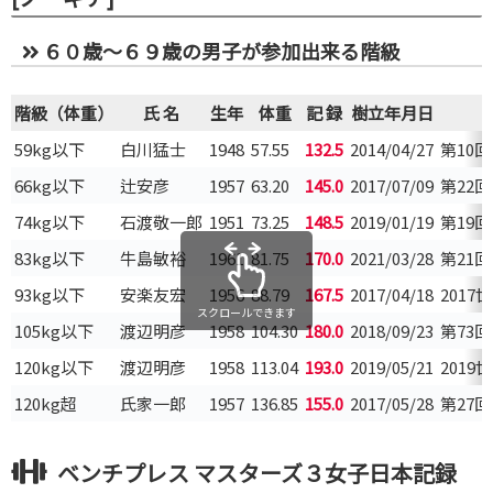
６０歳～６９歳の男子が参加出来る階級
階級（体重）
氏 名
生年
体重
記 録
樹立年月日
59kg以下
白川猛士
1948
57.55
132.5
2014/04/27
第10
66kg以下
辻安彦
1957
63.20
145.0
2017/07/09
第22
74kg以下
石渡敬一郎
1951
73.25
148.5
2019/01/19
第19
83kg以下
牛島敏裕
1961
81.75
170.0
2021/03/28
第21
93kg以下
安楽友宏
1956
88.79
167.5
2017/04/18
201
スクロールできます
105kg以下
渡辺明彦
1958
104.30
180.0
2018/09/23
第73
120kg以下
渡辺明彦
1958
113.04
193.0
2019/05/21
201
120kg超
氏家一郎
1957
136.85
155.0
2017/05/28
第27
ベンチプレス マスターズ３女子日本記録