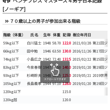
ベンチプレス マスターズ４男子日本記録
[ノーギア]
７０歳以上の男子が参加出来る階級
階級（体重）
氏 名
生年
体重
記 録
樹立年月日
59kg以下
白川猛士
1948
58.70
122.0
2021/03/28
第21回
66kg以下
田中勉
1946
63.50
130.0
2016/11/26
第17回
74kg以下
小島広之
1942
72.40
132.5
2015/02/22
第15回
83kg以下
今泉春樹
1947
81.50
140.0
2019/01/20
第19回
93kg以下
杉崎幹夫
1948
90.15
125.0
2019/05/21
2019世
スクロールできます
105kg以下
長島義孝
1944
97.10
128.0
2019/01/20
第19回
120kg以下
115.0
120kg超
120.0