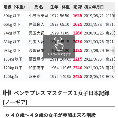
階級（体重）
氏 名
生年
体重
記 録
樹立年月日
59kg以下
小笠原泰司
1972
56.50
162.5
2019/05/21
201
66kg以下
仲眞良人
1973
65.10
167.5
2021/3/38
第21
74kg以下
児玉大紀
1979
73.05
226.0
2020/01/25
第20
83kg以下
児玉大紀
1979
75.15
203.0
2021/03/28
第21
93kg以下
高取征爾
1975
92.80
212.5
2017/09/24
第26
スクロールできます
105kg以下
葛西昌彦
1971
104.65
221.5
2021/3/38
第21
120kg以下
和田髙平
1964
119.65
224.0
2021/03/28
第21
120kg超
永田聡
1972
140.95
242.5
2018/05/13
第28
ベンチプレス マスターズ１女子日本記録
[ノーギア]
４０歳～４９歳の女子が参加出来る階級