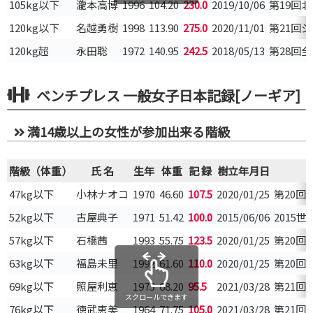
105kg以下
瀧本高博
1996
104.20
230.0
2019/10/06
第19回
120kg以下
名越勇樹
1998
113.90
275.0
2020/11/01
第21回
120kg超
永田聡
1972
140.95
242.5
2018/05/13
第28回
ベンチプレス 一般女子日本記録[ノーギア]
満14歳以上の女性が参加出来る階級
階級（体重）
氏 名
生年
体重
記 録
樹立年月日
47kg以下
小林ナオコ
1970
46.60
107.5
2020/01/25
第20
52kg以下
古屋典子
1971
51.42
100.0
2015/06/06
2015
57kg以下
石橋茜
1993
55.75
123.5
2020/01/25
第20
63kg以下
福島未里
1992
61.60
110.0
2020/01/25
第20
69kg以下
照屋利恵
1975
68.20
95.5
2021/03/28
第21
スクロールできます
76kg以下
徳武恵美
1964
71.75
105.0
2021/03/28
第21