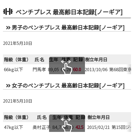
ベンチプレス 最高齢日本記録[ノーギア]
男子のベンチプレス 最高齢日本記録[ノーギア]
2021年5月10日
階級（体重）
氏 名
生年
体重
記 録
樹立年月日
66kg以下
門馬孝
89,05
61.28
60.0
2013/10/06
第68回東
スクロールできます
女子のベンチプレス 最高齢日本記録[ノーギア]
2021年5月10日
階級（体重）
氏 名
生年
体重
記 録
樹立年月日
47kg以下
奥村正子
84,7
46.70
42.5
2015/02/21
第15回ジ