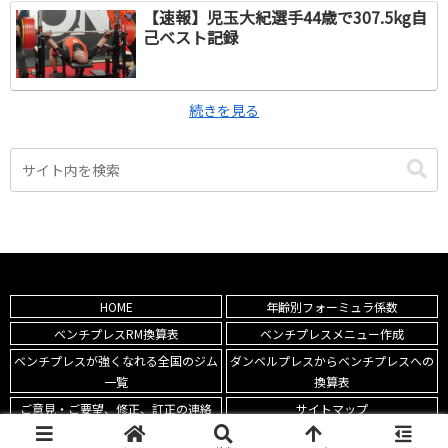
【速報】児玉大紀選手44歳で307.5kg自
己ベスト記録
続きを見る
HOME
年齢別フォーミュラ係数
ベンチプレスRM換算表
ベンチプレスメニュー作成
ベンチプレスが強くなれる全国のジム
ダンベルプレスからベンチプレスへの
一覧
換算表
ご意見・ご要望、修正、訂正の連絡
サイトマップ
Copyright © 【BPS】ベンチプレス ストロンガー All Rights Reserved.