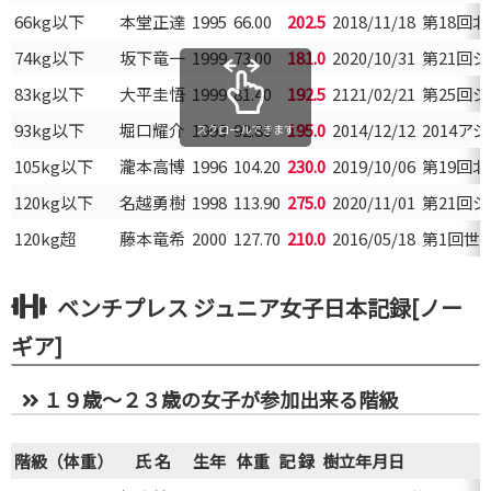
66kg以下
本堂正達
1995
66.00
202.5
2018/11/18
第18回
74kg以下
坂下竜一
1999
73.00
181.0
2020/10/31
第21回
83kg以下
大平圭悟
1999
81.40
192.5
2121/02/21
第25回
93kg以下
堀口耀介
1993
92.80
195.0
2014/12/12
2014
スクロールできます
105kg以下
瀧本高博
1996
104.20
230.0
2019/10/06
第19回
120kg以下
名越勇樹
1998
113.90
275.0
2020/11/01
第21回
120kg超
藤本竜希
2000
127.70
210.0
2016/05/18
第1回世
ベンチプレス ジュニア女子日本記録[ノー
ギア]
１９歳～２３歳の女子が参加出来る階級
階級（体重）
氏 名
生年
体重
記 録
樹立年月日