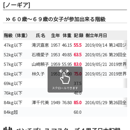
[ノーギア]
６０歳～６９歳の女子が参加出来る階級
階級（体重）
氏 名
生年
体重
記 録
樹立年月日
47kg以下
滝沢嘉恵
1957
46.15
55.5
2019/09/14
第24回ジ
52kg以下
石橋愛子
1953
49.85
63.5
2019/05/26
第29回全
57kg以下
山崎頼子
1959
55.95
83.0
2019/05/21
2019世
63kg以下
林久子
1951
61.90
75.0
2019/05/21
2019世
69kg以下
37.5
スクロールできます
76kg以下
40.0
84kg以下
澤千代美
1949
76.80
85.0
2016/05/29
第26回全
84kg超
60.0