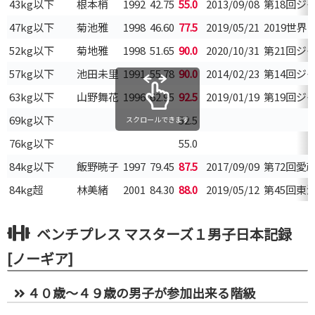
43kg以下
根本梢
1992
42.75
55.0
2013/09/08
第18回ジ
47kg以下
菊池雅
1998
46.60
77.5
2019/05/21
2019世
52kg以下
菊地雅
1998
51.65
90.0
2020/10/31
第21回ジ
57kg以下
池田未里
1991
55.78
90.0
2014/02/23
第14回ジ
63kg以下
山野舞花
1996
62.95
92.5
2019/01/19
第19回ジ
69kg以下
52.5
スクロールできます
76kg以下
55.0
84kg以下
飯野暁子
1997
79.45
87.5
2017/09/09
第72回愛
84kg超
林美緒
2001
84.30
88.0
2019/05/12
第45回東
ベンチプレス マスターズ１男子日本記録
[ノーギア]
４０歳～４９歳の男子が参加出来る階級