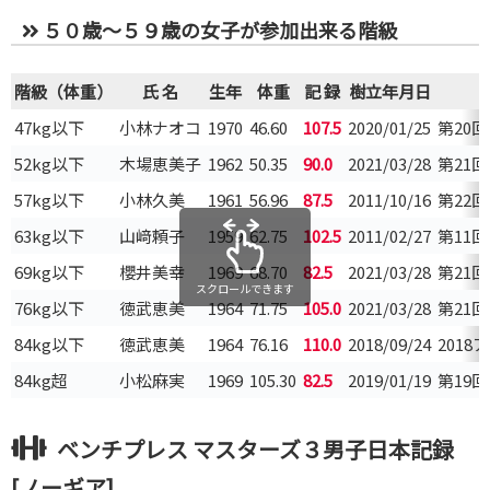
５０歳～５９歳の女子が参加出来る階級
階級（体重）
氏 名
生年
体重
記 録
樹立年月日
47kg以下
小林ナオコ
1970
46.60
107.5
2020/01/25
第20
52kg以下
木場恵美子
1962
50.35
90.0
2021/03/28
第21
57kg以下
小林久美
1961
56.96
87.5
2011/10/16
第22
63kg以下
山﨑頼子
1959
62.75
102.5
2011/02/27
第11
69kg以下
櫻井美幸
1969
68.70
82.5
2021/03/28
第21
スクロールできます
76kg以下
徳武恵美
1964
71.75
105.0
2021/03/28
第21
84kg以下
徳武恵美
1964
76.16
110.0
2018/09/24
201
84kg超
小松麻実
1969
105.30
82.5
2019/01/19
第19
ベンチプレス マスターズ３男子日本記録
[ノーギア]