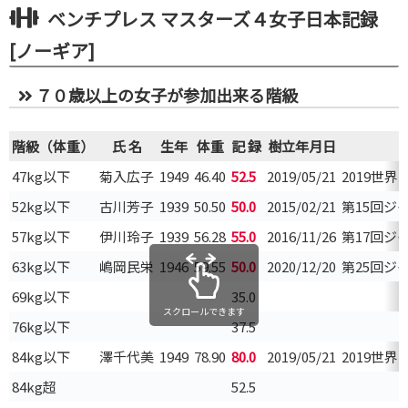
ベンチプレス マスターズ４女子日本記録
[ノーギア]
７０歳以上の女子が参加出来る階級
階級（体重）
氏 名
生年
体重
記 録
樹立年月日
47kg以下
菊入広子
1949
46.40
52.5
2019/05/21
2019世
52kg以下
古川芳子
1939
50.50
50.0
2015/02/21
第15回ジ
57kg以下
伊川玲子
1939
56.28
55.0
2016/11/26
第17回ジ
63kg以下
嶋岡民栄
1946
59.55
50.0
2020/12/20
第25回ジ
69kg以下
35.0
スクロールできます
76kg以下
37.5
84kg以下
澤千代美
1949
78.90
80.0
2019/05/21
2019世
84kg超
52.5