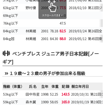
63kg以下
野村優
2000
62.00
77.5
2018/02/10
第22回ジ
69kg以下
45.0
スクロールできます
76kg以下
47.5
84kg以下
林美緒
2001
78.18
82.5
2019/03/24
第16回全
84kg超
林美緒
2001
84.30
88.0
2019/05/12
第45回東
ベンチプレス ジュニア男子日本記録[ノー
ギア]
１９歳～２３歳の男子が参加出来る階級
階級（体重）
氏 名
生年
体重
記 録
樹立年月日
53kg以下
田中玲星
1998
52.25
143.5
2020/10/31
第21回
59kg以下
森木翼
1999
58.05
165.0
2019/01/19
第19回