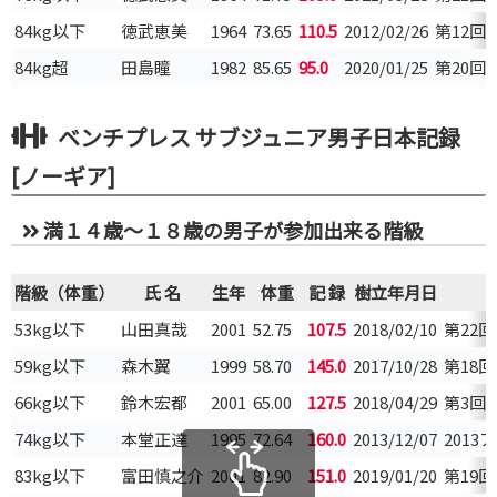
84kg以下
徳武恵美
1964
73.65
110.5
2012/02/26
第12
84kg超
田島瞳
1982
85.65
95.0
2020/01/25
第20
ベンチプレス サブジュニア男子日本記録
[ノーギア]
満１４歳～１８歳の男子が参加出来る階級
階級（体重）
氏 名
生年
体重
記 録
樹立年月日
53kg以下
山田真哉
2001
52.75
107.5
2018/02/10
第22
59kg以下
森木翼
1999
58.70
145.0
2017/10/28
第18
66kg以下
鈴木宏都
2001
65.00
127.5
2018/04/29
第3回
74kg以下
本堂正達
1995
72.64
160.0
2013/12/07
201
83kg以下
富田慎之介
2001
82.90
151.0
2019/01/20
第19