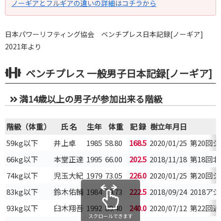
ノーギアとフルギアの違いの詳細はコチラから
日本パワーリフティング協会 ベンチプレス日本記録[ノーギア]
2021年より
ベンチプレス 一般男子日本記録[ノーギア]
満14歳以上の男子が参加出来る階級
階級（体重）
氏 名
生年
体重
記 録
樹立年月日
59kg以下
井上卓
1985
58.80
168.5
2020/01/25
第20回
66kg以下
本堂正達
1995
66.00
202.5
2018/11/18
第18回
74kg以下
児玉大紀
1979
73.05
226.0
2020/01/25
第20回
83kg以下
鈴木佑輔
1984
79.73
222.5
2018/09/24
2018
93kg以下
臼木翔吾
1992
89.40
240.0
2020/07/12
第22回
スクロールできます