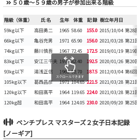
５０歳～５９歳の男子が参加出来る階級
階級（体重）
氏 名
生年
体重
記 録
樹立年月日
59kg以下
高田勇二
1965
58.60
155.0
2015/10/04
第28
66kg以下
亀谷充男
1971
65.90
156.0
2021/03/28
第21
74kg以下
藤川慎吾
1967
72.45
172.5
2019/01/19
第19
83kg以下
安江三千夫
1970
82.40
192.5
2020/01/26
第20
93kg以下
湯浅正信
1962
92.70
187.5
2012/03/04
第6回
スクロールできます
105kg以下
葛西昌彦
1971
104.65
221.5
2021/03/28
第21
120kg以下
和田髙平
1964
119.65
224.0
2021/03/28
第21
120kg超
和田高平
1964
124.05
230.0
2020/09/20
第25
ベンチプレス マスターズ２女子日本記録
[ノーギア]