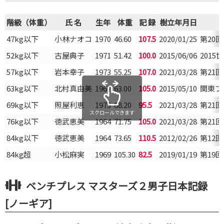
階級（体重）
氏 名
生年
体重
記 録
樹立年月日
47kg以下
小林ナオコ
1970
46.60
107.5
2020/01/25
第20
52kg以下
古屋典子
1971
51.42
100.0
2015/06/06
201
57kg以下
岩本幸子
1973
55.25
107.0
2021/03/28
第21
63kg以下
北村真由美
1967
63.00
105.0
2015/05/10
関東ブ
69kg以下
照屋利恵
1975
68.20
95.5
2021/03/28
第21
スクロールできます
76kg以下
徳武恵美
1964
71.75
105.0
2021/03/28
第21
84kg以下
徳武恵美
1964
73.65
110.5
2012/02/26
第12
84kg超
小松麻実
1969
105.30
82.5
2019/01/19
第19
ベンチプレス マスターズ２男子日本記録
[ノーギア]